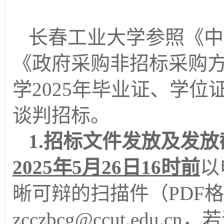
长春工业大学
参照
《中
《政府采购非招标采购
学
2025年毕业证、学位
谈判招标。
1.招标文件发放及发
202
5
年
5
月
26
日
16时前
以
晰可辩的扫描件（
PDF
zcczbcg@ccut.ed